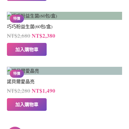
格：
格：
NT$1,280。
NT$1,024。
特價
巧巧粉益生菌(60包/盒)
原
目
NT$
2,380
NT$
2,680
始
前
加入購物車
價
價
格：
格：
NT$2,680。
NT$2,380。
特價
諾貝爾愛晶亮
原
目
NT$
1,490
NT$
2,280
始
前
加入購物車
價
價
格：
格：
NT$2,280。
NT$1,490。