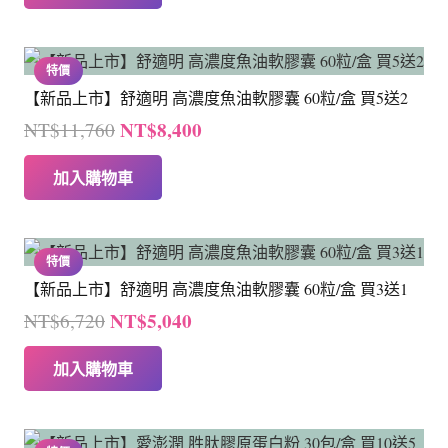
格：
格：
NT$25,200。
NT$16,800。
特價
【新品上市】舒適明 高濃度魚油軟膠囊 60粒/盒 買5送2
原
目
NT$
8,400
NT$
11,760
始
前
加入購物車
價
價
格：
格：
NT$11,760。
NT$8,400。
特價
【新品上市】舒適明 高濃度魚油軟膠囊 60粒/盒 買3送1
原
目
NT$
5,040
NT$
6,720
始
前
加入購物車
價
價
格：
格：
NT$6,720。
NT$5,040。