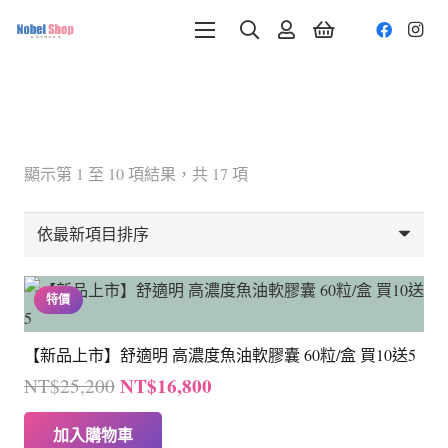
依
顯示第 1 至 10 項結果，共 17 項
最
新
項
目
特價
排
序
【新品上市】舒適明 高濃度魚油軟膠囊 60粒/盒 買10送5
原
目
NT$
16,800
NT$
25,200
始
前
加入購物車
價
價