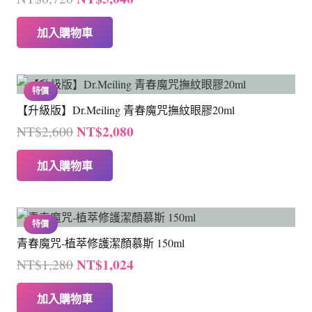
始
前
加入購物車
價
價
格：
格：
NT$6,720。
NT$5,040。
特價
【升級版】Dr.Meiling 青春魔咒撫紋眼膠20ml
原
目
NT$
2,080
NT$
2,600
始
前
加入購物車
價
價
格：
格：
NT$2,600。
NT$2,080。
特價
青春魔咒-植萃修護潔顏慕斯 150ml
原
目
NT$
1,024
NT$
1,280
始
前
加入購物車
價
價