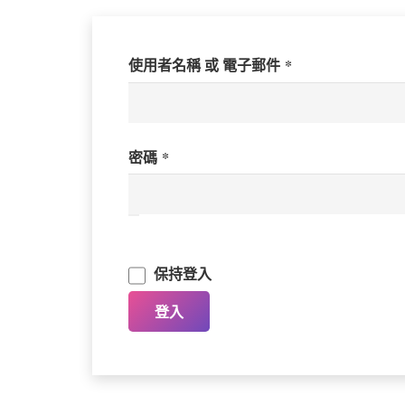
必
使用者名稱 或 電子郵件
*
填
必
密碼
*
填
保持登入
登入