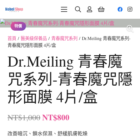
特價
首頁
/
醫美級保養品
/
青春魔咒系列
/ Dr.Meiling 青春魔咒系列-
青春魔咒隱形面膜 4片/盒
Dr.Meiling 青春魔
咒系列-青春魔咒隱
形面膜 4片/盒
原
目
NT$
800
NT$
1,000
始
前
價
價
改善暗沉、鎖水保濕、舒緩肌膚乾燥