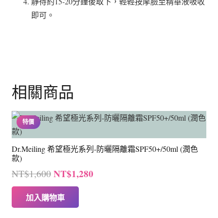
靜待約15-20分鐘後取下，輕輕按摩臉至精華液吸收
即可。
相關商品
特價
Dr.Meiling 希望極光系列-防曬隔離霜SPF50+/50ml (潤色
款)
原
目
NT$
1,280
NT$
1,600
始
前
加入購物車
價
價
格：
格：