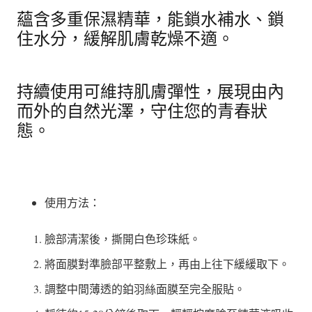
形
蘊含多重保濕精華，能鎖水補水、鎖
面
住水分，緩解肌膚乾燥不適。
膜
4
持續使用可維持肌膚彈性，展現由內
片/
而外的自然光澤，守住您的青春狀
盒
態。
數
量
使用方法：
臉部清潔後，撕開白色珍珠紙。
將面膜對準臉部平整敷上，再由上往下緩緩取下。
調整中間薄透的鉑羽絲面膜至完全服貼。