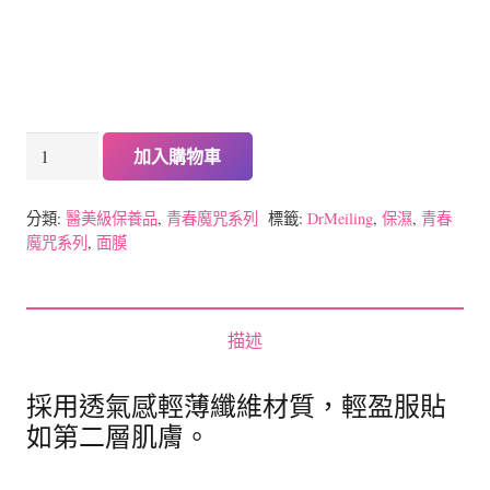
格：
格：
NT$1,000。
NT$800。
Dr.Meiling
加入購物車
青
春
分類:
醫美級保養品
,
青春魔咒系列
標籤:
DrMeiling
,
保濕
,
青春
魔
魔咒系列
,
面膜
咒
系
列-
描述
青
春
採用透氣感輕薄纖維材質，輕盈服貼
魔
如第二層肌膚。
咒
隱