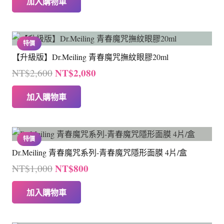
加入購物車
價
價
格：
格：
NT$3,600。
NT$2,880。
特價
【升級版】Dr.Meiling 青春魔咒撫紋眼膠20ml
原
目
NT$
2,080
NT$
2,600
始
前
加入購物車
價
價
格：
格：
NT$2,600。
NT$2,080。
特價
Dr.Meiling 青春魔咒系列-青春魔咒隱形面膜 4片/盒
原
目
NT$
800
NT$
1,000
始
前
加入購物車
價
價
格：
格：
NT$1,000。
NT$800。