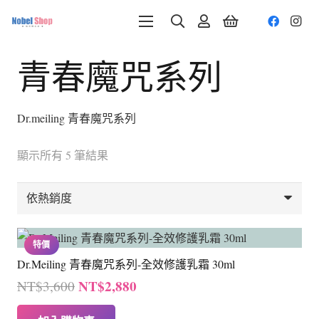
青春魔咒系列
Dr.meiling 青春魔咒系列
依
顯示所有 5 筆結果
熱
銷
度
排
特價
序
Dr.Meiling 青春魔咒系列-全效修護乳霜 30ml
原
目
NT$
2,880
NT$
3,600
始
前